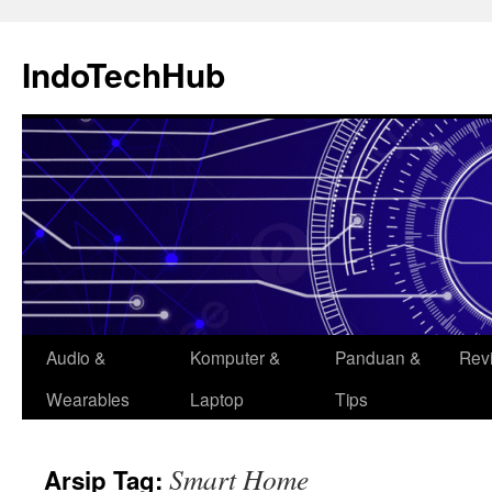
Langsung
ke
IndoTechHub
isi
Audio &
Komputer &
Panduan &
Rev
Wearables
Laptop
Tips
Smart Home
Arsip Tag: