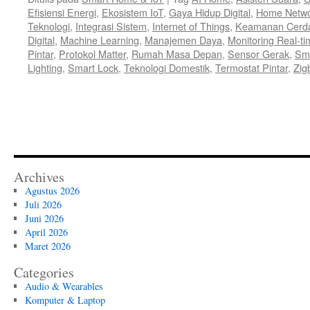
Efisiensi Energi
,
Ekosistem IoT
,
Gaya Hidup Digital
,
Home Netwo
Teknologi
,
Integrasi Sistem
,
Internet of Things
,
Keamanan Cerd
Digital
,
Machine Learning
,
Manajemen Daya
,
Monitoring Real-ti
Pintar
,
Protokol Matter
,
Rumah Masa Depan
,
Sensor Gerak
,
Sma
Lighting
,
Smart Lock
,
Teknologi Domestik
,
Termostat Pintar
,
Zig
Archives
Agustus 2026
Juli 2026
Juni 2026
April 2026
Maret 2026
Categories
Audio & Wearables
Komputer & Laptop