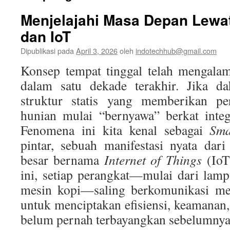
Menjelajahi Masa Depan Lewa
dan IoT
Dipublikasi pada
April 3, 2026
oleh
indotechhub@gmail.com
Konsep tempat tinggal telah mengalam
dalam satu dekade terakhir. Jika d
struktur statis yang memberikan per
hunian mulai “bernyawa” berkat integr
Fenomena ini kita kenal sebagai
Sm
pintar, sebuah manifestasi nyata dar
besar bernama
Internet of Things
(IoT
ini, setiap perangkat—mulai dari lamp
mesin kopi—saling berkomunikasi mela
untuk menciptakan efisiensi, keamana
belum pernah terbayangkan sebelumnya