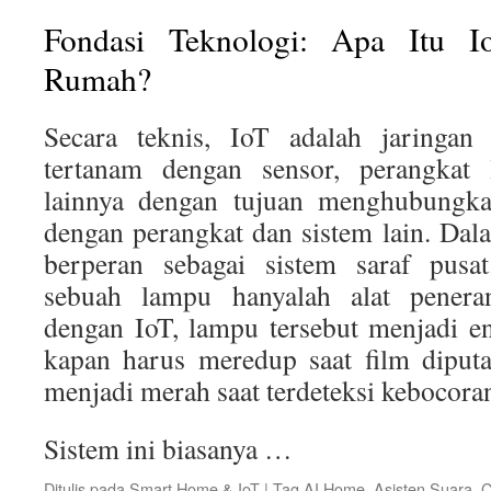
Fondasi Teknologi: Apa Itu I
Rumah?
Secara teknis, IoT adalah jaringan 
tertanam dengan sensor, perangkat 
lainnya dengan tujuan menghubungkan
dengan perangkat dan sistem lain. Da
berperan sebagai sistem saraf pusat
sebuah lampu hanyalah alat pener
dengan IoT, lampu tersebut menjadi en
kapan harus meredup saat film diput
menjadi merah saat terdeteksi kebocoran
Sistem ini biasanya …
Ditulis pada
Smart Home & IoT
|
Tag
AI Home
,
Asisten Suara
,
C