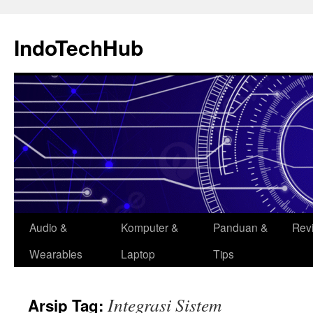
Langsung
ke
IndoTechHub
isi
Audio &
Komputer &
Panduan &
Rev
Wearables
Laptop
Tips
Integrasi Sistem
Arsip Tag: