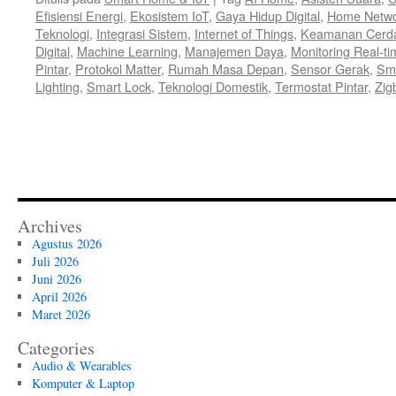
Efisiensi Energi
,
Ekosistem IoT
,
Gaya Hidup Digital
,
Home Netwo
Teknologi
,
Integrasi Sistem
,
Internet of Things
,
Keamanan Cerd
Digital
,
Machine Learning
,
Manajemen Daya
,
Monitoring Real-ti
Pintar
,
Protokol Matter
,
Rumah Masa Depan
,
Sensor Gerak
,
Sma
Lighting
,
Smart Lock
,
Teknologi Domestik
,
Termostat Pintar
,
Zig
Archives
Agustus 2026
Juli 2026
Juni 2026
April 2026
Maret 2026
Categories
Audio & Wearables
Komputer & Laptop