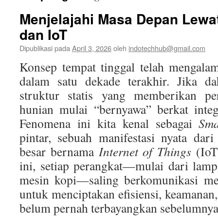
Menjelajahi Masa Depan Lewa
dan IoT
Dipublikasi pada
April 3, 2026
oleh
indotechhub@gmail.com
Konsep tempat tinggal telah mengalam
dalam satu dekade terakhir. Jika d
struktur statis yang memberikan per
hunian mulai “bernyawa” berkat integr
Fenomena ini kita kenal sebagai
Sm
pintar, sebuah manifestasi nyata dar
besar bernama
Internet of Things
(IoT
ini, setiap perangkat—mulai dari lamp
mesin kopi—saling berkomunikasi mela
untuk menciptakan efisiensi, keamana
belum pernah terbayangkan sebelumnya