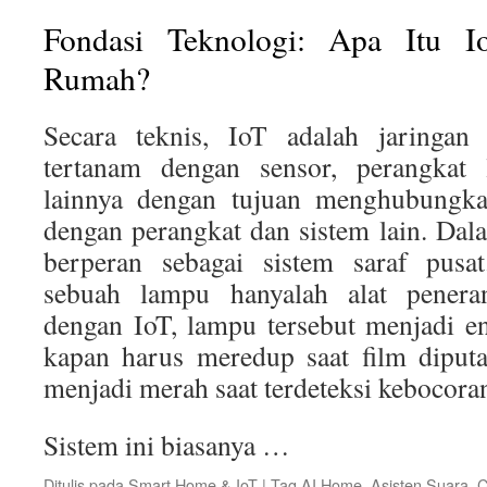
Fondasi Teknologi: Apa Itu I
Rumah?
Secara teknis, IoT adalah jaringan 
tertanam dengan sensor, perangkat 
lainnya dengan tujuan menghubungkan
dengan perangkat dan sistem lain. Da
berperan sebagai sistem saraf pusat
sebuah lampu hanyalah alat pener
dengan IoT, lampu tersebut menjadi en
kapan harus meredup saat film diput
menjadi merah saat terdeteksi kebocoran
Sistem ini biasanya …
Ditulis pada
Smart Home & IoT
|
Tag
AI Home
,
Asisten Suara
,
C