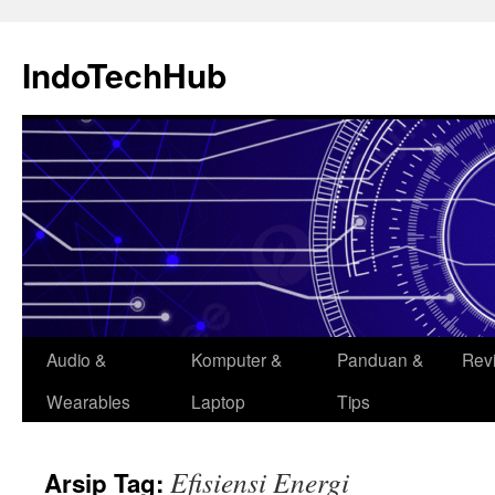
Langsung
ke
IndoTechHub
isi
Audio &
Komputer &
Panduan &
Rev
Wearables
Laptop
Tips
Efisiensi Energi
Arsip Tag: