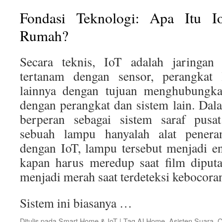
Fondasi Teknologi: Apa Itu I
Rumah?
Secara teknis, IoT adalah jaringan 
tertanam dengan sensor, perangkat 
lainnya dengan tujuan menghubungkan
dengan perangkat dan sistem lain. Da
berperan sebagai sistem saraf pusat
sebuah lampu hanyalah alat pener
dengan IoT, lampu tersebut menjadi en
kapan harus meredup saat film diput
menjadi merah saat terdeteksi kebocoran
Sistem ini biasanya …
Ditulis pada
Smart Home & IoT
|
Tag
AI Home
,
Asisten Suara
,
C