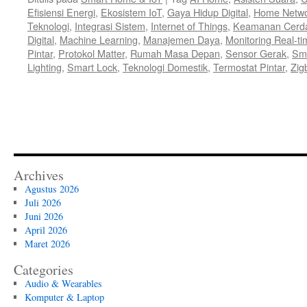
Efisiensi Energi
,
Ekosistem IoT
,
Gaya Hidup Digital
,
Home Netwo
Teknologi
,
Integrasi Sistem
,
Internet of Things
,
Keamanan Cerd
Digital
,
Machine Learning
,
Manajemen Daya
,
Monitoring Real-ti
Pintar
,
Protokol Matter
,
Rumah Masa Depan
,
Sensor Gerak
,
Sma
Lighting
,
Smart Lock
,
Teknologi Domestik
,
Termostat Pintar
,
Zig
Archives
Agustus 2026
Juli 2026
Juni 2026
April 2026
Maret 2026
Categories
Audio & Wearables
Komputer & Laptop