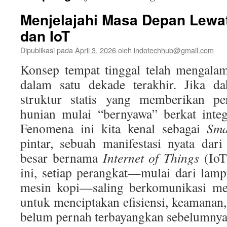
Menjelajahi Masa Depan Lewa
dan IoT
Dipublikasi pada
April 3, 2026
oleh
indotechhub@gmail.com
Konsep tempat tinggal telah mengalam
dalam satu dekade terakhir. Jika d
struktur statis yang memberikan per
hunian mulai “bernyawa” berkat integr
Fenomena ini kita kenal sebagai
Sm
pintar, sebuah manifestasi nyata dar
besar bernama
Internet of Things
(IoT
ini, setiap perangkat—mulai dari lamp
mesin kopi—saling berkomunikasi mela
untuk menciptakan efisiensi, keamana
belum pernah terbayangkan sebelumnya