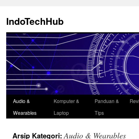
Langsung
ke
IndoTechHub
isi
Audio &
Komputer &
Panduan &
Rev
Wearables
Laptop
Tips
Audio & Wearables
Arsip Kategori: