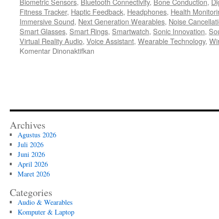
Biometric Sensors
,
Bluetooth Connectivity
,
Bone Conduction
,
Di
Fitness Tracker
,
Haptic Feedback
,
Headphones
,
Health Monitori
Immersive Sound
,
Next Generation Wearables
,
Noise Cancellat
Smart Glasses
,
Smart Rings
,
Smartwatch
,
Sonic Innovation
,
So
Virtual Reality Audio
,
Voice Assistant
,
Wearable Technology
,
Wi
pada
Komentar Dinonaktifkan
Simfoni
Masa
Depan
Evolusi
Audio
dan
Wearables
Archives
di
Agustus 2026
Tahun
Juli 2026
2026
Juni 2026
April 2026
Maret 2026
Categories
Audio & Wearables
Komputer & Laptop