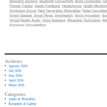
Biometric Sensors
,
Bluetooth Connectivity
,
Bone Conduction
,
Di
Fitness Tracker
,
Haptic Feedback
,
Headphones
,
Health Monitori
Immersive Sound
,
Next Generation Wearables
,
Noise Cancellat
Smart Glasses
,
Smart Rings
,
Smartwatch
,
Sonic Innovation
,
So
Virtual Reality Audio
,
Voice Assistant
,
Wearable Technology
,
Wi
pada
Komentar Dinonaktifkan
Simfoni
Masa
Depan
Evolusi
Audio
dan
Wearables
Archives
di
Agustus 2026
Tahun
Juli 2026
2026
Juni 2026
April 2026
Maret 2026
Categories
Audio & Wearables
Komputer & Laptop