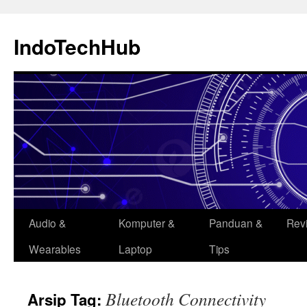
Langsung
ke
IndoTechHub
isi
Audio &
Komputer &
Panduan &
Rev
Wearables
Laptop
Tips
Bluetooth Connectivity
Arsip Tag: