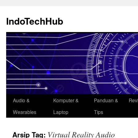
Langsung
ke
IndoTechHub
isi
Audio &
Komputer &
Panduan &
Rev
Wearables
Laptop
Tips
Virtual Reality Audio
Arsip Tag: