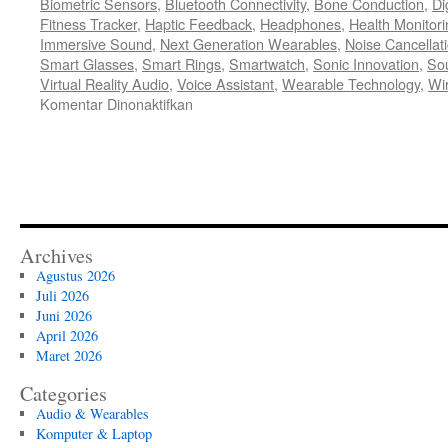
Biometric Sensors
,
Bluetooth Connectivity
,
Bone Conduction
,
Di
Fitness Tracker
,
Haptic Feedback
,
Headphones
,
Health Monitori
Immersive Sound
,
Next Generation Wearables
,
Noise Cancellat
Smart Glasses
,
Smart Rings
,
Smartwatch
,
Sonic Innovation
,
So
Virtual Reality Audio
,
Voice Assistant
,
Wearable Technology
,
Wi
pada
Komentar Dinonaktifkan
Simfoni
Masa
Depan
Evolusi
Audio
dan
Wearables
Archives
di
Agustus 2026
Tahun
Juli 2026
2026
Juni 2026
April 2026
Maret 2026
Categories
Audio & Wearables
Komputer & Laptop