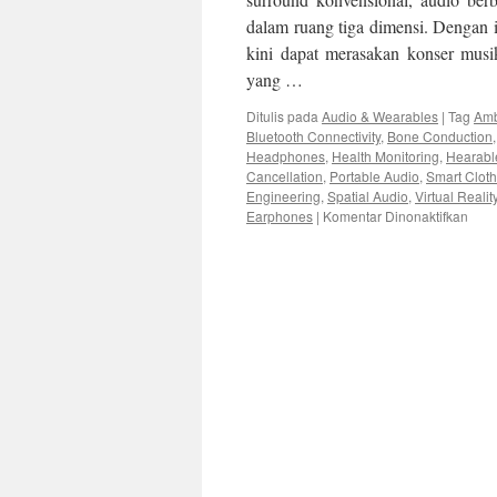
dalam ruang tiga dimensi. Dengan i
kini dapat merasakan konser musik
yang …
Ditulis pada
Audio & Wearables
|
Tag
Amb
Bluetooth Connectivity
,
Bone Conduction
Headphones
,
Health Monitoring
,
Hearabl
Cancellation
,
Portable Audio
,
Smart Cloth
Engineering
,
Spatial Audio
,
Virtual Realit
pad
Earphones
|
Komentar Dinonaktifkan
Simf
Mas
Dep
Evol
Audi
dan
Wear
di
Tah
202