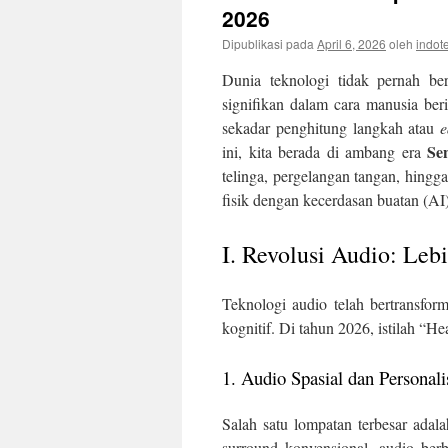
2026
Dipublikasi pada
April 6, 2026
oleh
indo
Dunia teknologi tidak pernah be
signifikan dalam cara manusia ber
sekadar penghitung langkah atau
e
Se
ini, kita berada di ambang era
telinga, pergelangan tangan, hing
fisik dengan kecerdasan buatan (AI) 
I. Revolusi Audio: Leb
Teknologi audio telah bertransform
kognitif. Di tahun 2026, istilah “H
1. Audio Spasial dan Personali
Salah satu lompatan terbesar adal
surround konvensional, audio berb