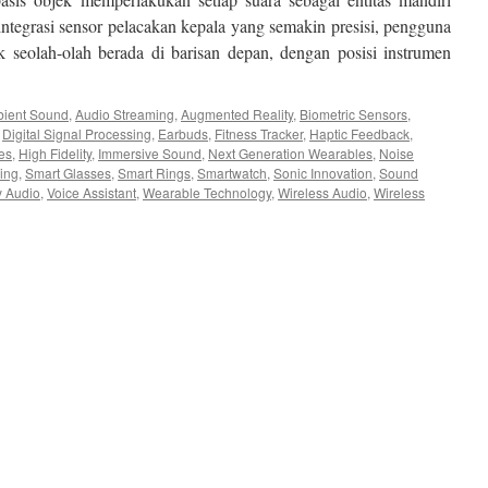
ntegrasi sensor pelacakan kepala yang semakin presisi, pengguna
 seolah-olah berada di barisan depan, dengan posisi instrumen
ient Sound
,
Audio Streaming
,
Augmented Reality
,
Biometric Sensors
,
,
Digital Signal Processing
,
Earbuds
,
Fitness Tracker
,
Haptic Feedback
,
es
,
High Fidelity
,
Immersive Sound
,
Next Generation Wearables
,
Noise
ing
,
Smart Glasses
,
Smart Rings
,
Smartwatch
,
Sonic Innovation
,
Sound
y Audio
,
Voice Assistant
,
Wearable Technology
,
Wireless Audio
,
Wireless
a
oni
a
an
usi
o
ables
un
6