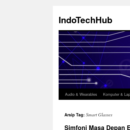
Langsung
ke
IndoTechHub
isi
Audio & Wearables
Komputer & Lap
Smart Glasses
Arsip Tag:
Simfoni Masa Depan E