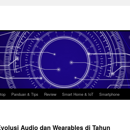
top
Panduan & Tips
Review
Smart Home & IoT
Smartphone
volusi Audio dan Wearables di Tahun