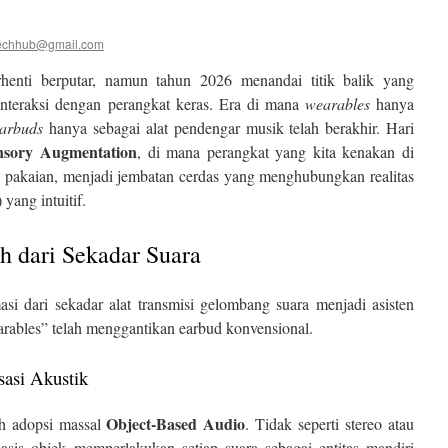
techhub@gmail.com
rhenti berputar, namun tahun 2026 menandai titik balik yang
interaksi dengan perangkat keras. Era di mana
wearables
hanya
arbuds
hanya sebagai alat pendengar musik telah berakhir. Hari
nsory Augmentation
, di mana perangkat yang kita kenakan di
ga pakaian, menjadi jembatan cerdas yang menghubungkan realitas
yang intuitif.
ih dari Sekadar Suara
asi dari sekadar alat transmisi gelombang suara menjadi asisten
earables” telah menggantikan earbud konvensional.
sasi Akustik
Object-Based Audio
ah adopsi massal
. Tidak seperti stereo atau
asis objek memperlakukan setiap suara sebagai entitas mandiri