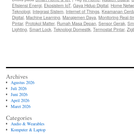
Efisiensi Energi
,
Ekosistem IoT
,
Gaya Hidup Digital
,
Home Netwo
Teknologi
,
Integrasi Sistem
,
Internet of Things
,
Keamanan Cerd
Digital
,
Machine Learning
,
Manajemen Daya
,
Monitoring Real-ti
Pintar
,
Protokol Matter
,
Rumah Masa Depan
,
Sensor Gerak
,
Sma
Lighting
,
Smart Lock
,
Teknologi Domestik
,
Termostat Pintar
,
Zig
Archives
Agustus 2026
Juli 2026
Juni 2026
April 2026
Maret 2026
Categories
Audio & Wearables
Komputer & Laptop