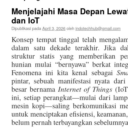
Menjelajahi Masa Depan Lewa
dan IoT
Dipublikasi pada
April 3, 2026
oleh
indotechhub@gmail.com
Konsep tempat tinggal telah mengalam
dalam satu dekade terakhir. Jika d
struktur statis yang memberikan per
hunian mulai “bernyawa” berkat integr
Fenomena ini kita kenal sebagai
Sm
pintar, sebuah manifestasi nyata dar
besar bernama
Internet of Things
(IoT
ini, setiap perangkat—mulai dari lamp
mesin kopi—saling berkomunikasi mela
untuk menciptakan efisiensi, keamana
belum pernah terbayangkan sebelumnya