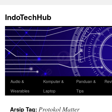
Langsung
ke
IndoTechHub
isi
Audio &
Komputer &
Panduan &
Rev
Wearables
Laptop
Tips
Protokol Matter
Arsip Tag: