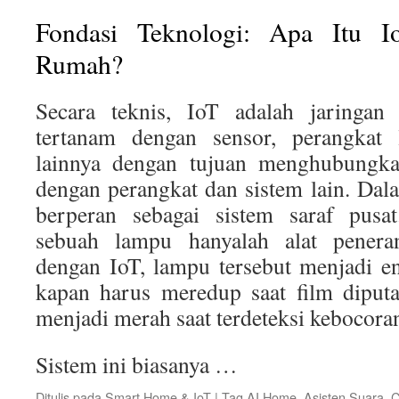
Fondasi Teknologi: Apa Itu I
Rumah?
Secara teknis, IoT adalah jaringan 
tertanam dengan sensor, perangkat 
lainnya dengan tujuan menghubungkan
dengan perangkat dan sistem lain. Da
berperan sebagai sistem saraf pusat
sebuah lampu hanyalah alat pener
dengan IoT, lampu tersebut menjadi en
kapan harus meredup saat film diput
menjadi merah saat terdeteksi kebocoran
Sistem ini biasanya …
Ditulis pada
Smart Home & IoT
|
Tag
AI Home
,
Asisten Suara
,
C