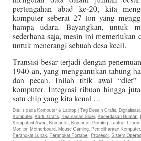
pertengahan abad ke-20, kita men
komputer seberat 27 ton yang mengg
hampa udara. Bayangkan, untuk me
sederhana saja, mesin ini memerlukan d
untuk menerangi sebuah desa kecil.
Transisi besar terjadi dengan penemua
1940-an, yang menggantikan tabung h
dan pecah. Inilah titik awal “diet”
komputer. Integrasi ribuan hingga juta
satu chip yang kita kenal …
Ditulis pada
Komputer & Laptop
|
Tag
Desain Grafis
,
Digitalisasi
Komputer
,
Kartu Grafis
,
Keamanan Siber
,
Kecerdasan Buatan
,
Komputasi Awan
,
Komputer
,
Komputer Gaming
,
Laptop
,
Literasi
Monitor
,
Motherboard
,
Mouse Gaming
,
Pemeliharaan Komputer
Perangkat Lunak
,
Perangkat Portabel
,
Prosesor
,
Sistem Operas