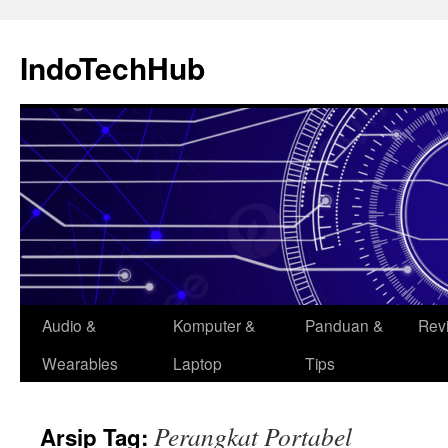
Langsung
ke
IndoTechHub
isi
Audio &
Komputer &
Panduan &
Rev
Wearables
Laptop
Tips
Perangkat Portabel
Arsip Tag: