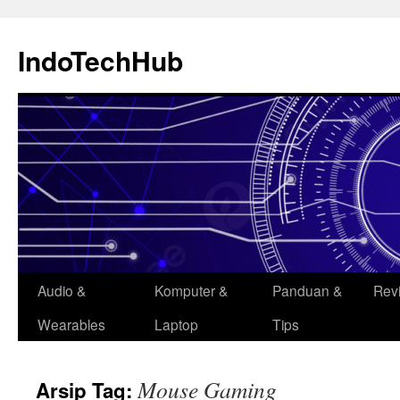
Langsung
ke
IndoTechHub
isi
Audio &
Komputer &
Panduan &
Rev
Wearables
Laptop
Tips
Mouse Gaming
Arsip Tag: