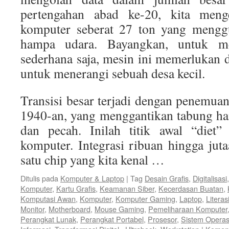
pertengahan abad ke-20, kita men
komputer seberat 27 ton yang mengg
hampa udara. Bayangkan, untuk me
sederhana saja, mesin ini memerlukan d
untuk menerangi sebuah desa kecil.
Transisi besar terjadi dengan penemua
1940-an, yang menggantikan tabung h
dan pecah. Inilah titik awal “diet”
komputer. Integrasi ribuan hingga juta
satu chip yang kita kenal …
Ditulis pada
Komputer & Laptop
|
Tag
Desain Grafis
,
Digitalisasi
Komputer
,
Kartu Grafis
,
Keamanan Siber
,
Kecerdasan Buatan
,
Komputasi Awan
,
Komputer
,
Komputer Gaming
,
Laptop
,
Literasi
Monitor
,
Motherboard
,
Mouse Gaming
,
Pemeliharaan Komputer
Perangkat Lunak
,
Perangkat Portabel
,
Prosesor
,
Sistem Operas