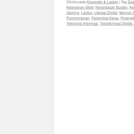
Ditulis pada
Komputer & Laptop
|
Tag
Des
Keamanan Siber
,
Kecerdasan Buatan
,
Ke
Gaming
,
Laptop
,
Literasi Digital
,
Memori 
Pemrograman
,
Perangkat Keras
,
Perangk
Teknologi Informasi
,
Transformasi Digital.