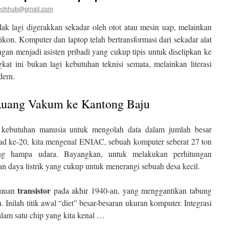
techhub@gmail.com
tidak lagi digerakkan sekadar oleh otot atau mesin uap, melainkan
ilikon. Komputer dan laptop telah bertransformasi dari sekadar alat
an menjadi asisten pribadi yang cukup tipis untuk diselipkan ke
at ini bukan lagi kebutuhan teknisi semata, melainkan literasi
dern.
 Ruang Vakum ke Kantong Baju
i kebutuhan manusia untuk mengolah data dalam jumlah besar
ad ke-20, kita mengenal ENIAC, sebuah komputer seberat 27 ton
ng hampa udara. Bayangkan, untuk melakukan perhitungan
an daya listrik yang cukup untuk menerangi sebuah desa kecil.
transistor
emuan
pada akhir 1940-an, yang menggantikan tabung
Inilah titik awal “diet” besar-besaran ukuran komputer. Integrasi
dalam satu chip yang kita kenal …