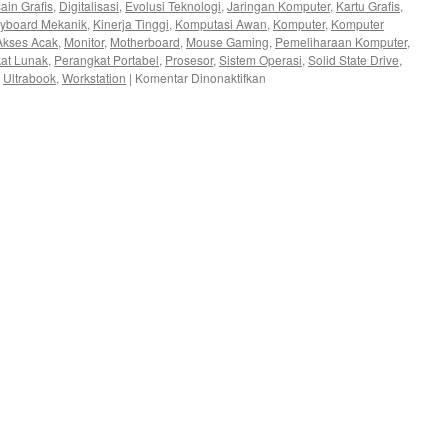
ain Grafis
,
Digitalisasi
,
Evolusi Teknologi
,
Jaringan Komputer
,
Kartu Grafis
,
yboard Mekanik
,
Kinerja Tinggi
,
Komputasi Awan
,
Komputer
,
Komputer
Akses Acak
,
Monitor
,
Motherboard
,
Mouse Gaming
,
Pemeliharaan Komputer
,
at Lunak
,
Perangkat Portabel
,
Prosesor
,
Sistem Operasi
,
Solid State Drive
,
pada
,
Ultrabook
,
Workstation
|
Komentar Dinonaktifkan
Evolusi
dan
Dinamika
Komputer
&
Laptop