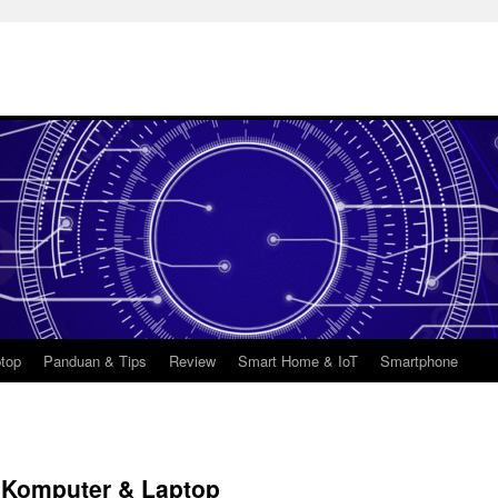
top
Panduan & Tips
Review
Smart Home & IoT
Smartphone
 Komputer & Laptop