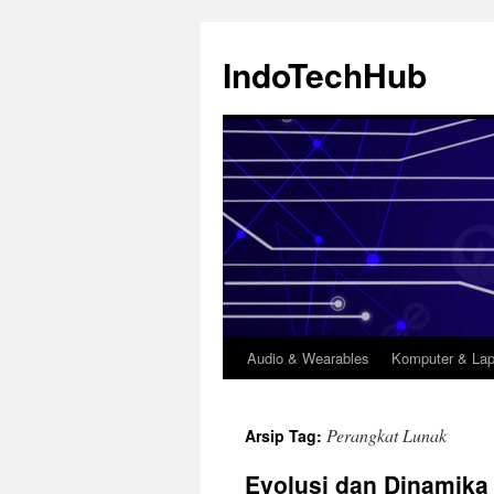
Langsung
ke
IndoTechHub
isi
Audio & Wearables
Komputer & Lap
Perangkat Lunak
Arsip Tag:
Evolusi dan Dinamika