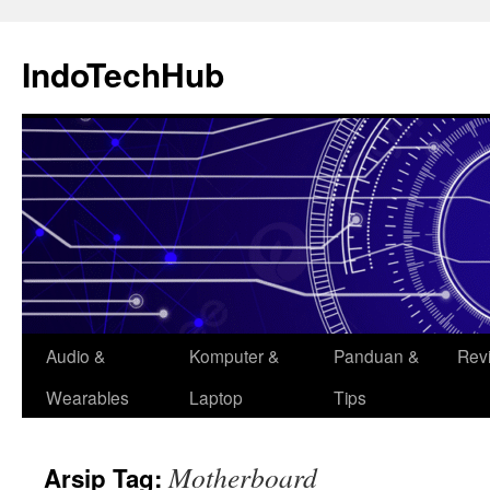
Langsung
ke
IndoTechHub
isi
Audio &
Komputer &
Panduan &
Rev
Wearables
Laptop
Tips
Motherboard
Arsip Tag: