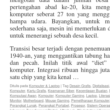
pertengahan abad ke-20, kita men
komputer seberat 27 ton yang mengg
hampa udara. Bayangkan, untuk me
sederhana saja, mesin ini memerlukan d
untuk menerangi sebuah desa kecil.
Transisi besar terjadi dengan penemua
1940-an, yang menggantikan tabung h
dan pecah. Inilah titik awal “diet”
komputer. Integrasi ribuan hingga juta
satu chip yang kita kenal …
Ditulis pada
Komputer & Laptop
|
Tag
Desain Grafis
,
Digitalisasi
Komputer
,
Kartu Grafis
,
Keamanan Siber
,
Kecerdasan Buatan
,
Komputasi Awan
,
Komputer
,
Komputer Gaming
,
Laptop
,
Literasi
Monitor
,
Motherboard
,
Mouse Gaming
,
Pemeliharaan Komputer
Perangkat Lunak
,
Perangkat Portabel
,
Prosesor
,
Sistem Operas