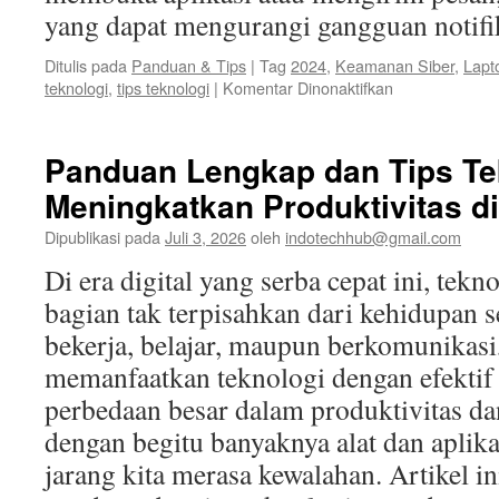
yang dapat mengurangi gangguan notifik
Ditulis pada
Panduan & Tips
|
Tag
2024
,
Keamanan Siber
,
Lapt
pada
teknologi
,
tips teknologi
|
Komentar Dinonaktifkan
Tips
dan
Trik
Panduan Lengkap dan Tips Te
Teknologi
Meningkatkan Produktivitas di 
Terbaru
untuk
Dipublikasi pada
Juli 3, 2026
oleh
indotechhub@gmail.com
Memaksimalka
Perangkat
Di era digital yang serba cepat ini, tekn
Anda
bagian tak terpisahkan dari kehidupan s
di
2024
bekerja, belajar, maupun berkomunika
memanfaatkan teknologi dengan efekti
perbedaan besar dalam produktivitas da
dengan begitu banyaknya alat dan aplikas
jarang kita merasa kewalahan. Artikel 