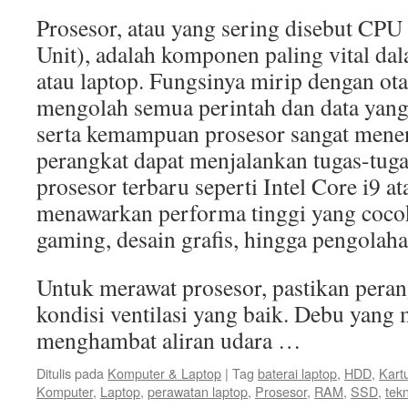
Prosesor, atau yang sering disebut CPU
Unit), adalah komponen paling vital d
atau laptop. Fungsinya mirip dengan ota
mengolah semua perintah dan data yan
serta kemampuan prosesor sangat menen
perangkat dapat menjalankan tugas-tugas
prosesor terbaru seperti Intel Core i9
menawarkan performa tinggi yang coco
gaming, desain grafis, hingga pengolaha
Untuk merawat prosesor, pastikan peran
kondisi ventilasi yang baik. Debu yan
menghambat aliran udara …
Ditulis pada
Komputer & Laptop
|
Tag
baterai laptop
,
HDD
,
Kart
Komputer
,
Laptop
,
perawatan laptop
,
Prosesor
,
RAM
,
SSD
,
tek