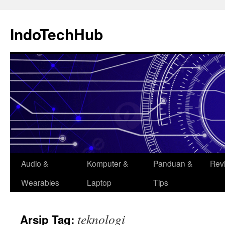
Langsung
ke
IndoTechHub
isi
Audio &
Komputer &
Panduan &
Rev
Wearables
Laptop
Tips
teknologi
Arsip Tag: