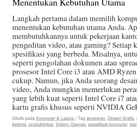
Menentukan Kebutuhan Utama
Langkah pertama dalam memilih komput
menentukan kebutuhan utama Anda. A
membutuhkannya untuk pekerjaan kantor,
pengeditan video, atau gaming? Setiap 
spesifikasi yang berbeda. Misalnya, unt
seperti pengolahan dokumen atau sprea
prosesor Intel Core i3 atau AMD Ryzen 
cukup. Namun, jika Anda seorang desaine
video, Anda mungkin memerlukan pera
yang lebih kuat seperti Intel Core i7 a
kartu grafis khusus seperti NVIDIA 
Ditulis pada
Komputer & Laptop
|
Tag
anggaran
,
Desain Grafis
,
belanja
,
produktivitas
,
Sistem Operasi
,
spesifikasi komputer
,
tek