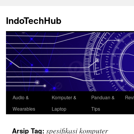
Langsung
ke
IndoTechHub
isi
Audio &
Komputer &
Panduan &
Rev
Wearables
Laptop
Tips
spesifikasi komputer
Arsip Tag: