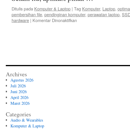
Ditulis pada
Komputer & Laptop
|
Tag
Komputer
,
Laptop
,
optimal
pembersihan file
,
pendinginan komputer
,
perawatan laptop
,
SSD
pada
hardware
|
Komentar Dinonaktifkan
Optimalisasi
Kinerja
Komputer
dan
Laptop:
Tips
dan
Trik
untuk
Archives
Pengguna
Agustus 2026
Pemula
Juli 2026
hingga
Juni 2026
Mahir
April 2026
Maret 2026
Categories
Audio & Wearables
Komputer & Laptop