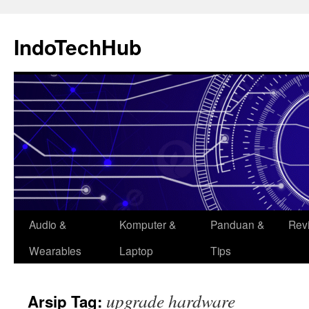
Langsung
ke
IndoTechHub
isi
Audio &
Komputer &
Panduan &
Rev
Wearables
Laptop
Tips
upgrade hardware
Arsip Tag: